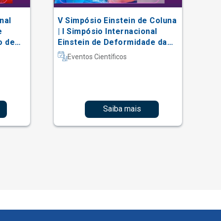
nal
V Simpósio Einstein de Coluna
AC
e
| I Simpósio Internacional
Vi
o de
Einstein de Deformidade da
al
Coluna e Técnicas Complexas
Eventos Científicos
Saiba mais