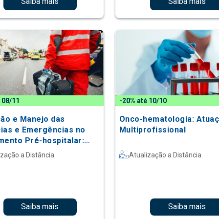
Saiba mais
Saiba mais
 08/11
-20% até 10/10
ção e Manejo das
Onco-hematologia: Atua
ias e Emergências no
Multiprofissional
mento Pré-hospitalar:
o do Enfermeiro
ização a Distância
Atualização a Distância
Saiba mais
Saiba mais