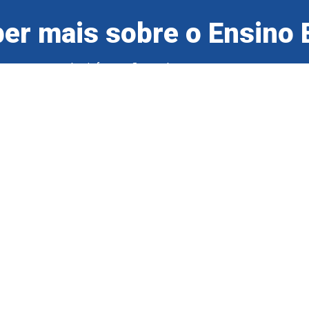
er mais sobre o Ensino 
tre-se e receba informações sobre os nossos cursos e ev
Preencha o formulário
Voltar ao topo
 Ensino Einstein
Nossos Cursos
obre a Sociedade
Ensino Médio Técnico
obre o Ensino Einstein
Curso Técnico
ossas Unidades
Graduação