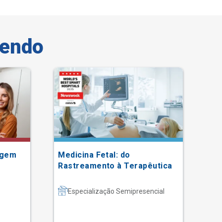
vendo
agem
Medicina Fetal: do
Ps
Rastreamento à Terapêutica
Especialização Semipresencial