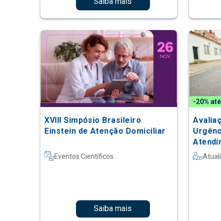
Saiba mais
-20% até
XVIII Simpósio Brasileiro
Avalia
Einstein de Atenção Domiciliar
Urgênc
Atendi
Atuaçã
Eventos Científicos
Atual
Saiba mais