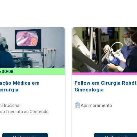
é 30/08
zação Médica em
Fellow em Cirurgia Robó
cirurgia
Ginecologia
nstrucional
Aprimoramento
so Imediato ao Conteúdo