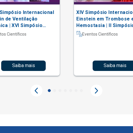
 Simpósio Internacional
XIV Simpósio Internacio
in de Ventilação
Einstein em Trombose 
ca | XVI Simpósio
Hemostasia | II Simpósi
acional Einstein de
Hematologia Laboratori
tos Científicos
Eventos Científicos
erapia em Terapia
iva
Saiba mais
Saiba mais