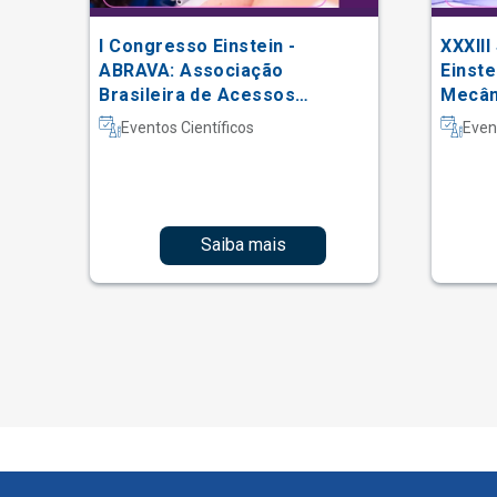
I Congresso Einstein -
XXXIII
 do
ABRAVA: Associação
Einste
Brasileira de Acessos
Mecâni
Vasculares
Intern
Eventos Científicos
Even
Fisiot
Intens
Saiba mais