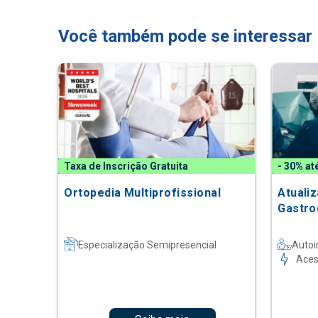
Você também pode se interessar
Taxa de Inscrição Gratuita
- 30% at
Ortopedia Multiprofissional
Atuali
Gastro
Especialização Semipresencial
Autoi
Aces