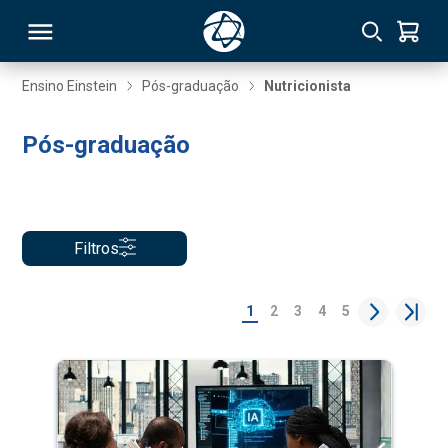
Ensino Einstein
Pós-graduação
Nutricionista
RSO
Pós-graduação
TIVAS
S
IN
Filtros
ONAL
1
2
3
4
5
 MBA
NTRO