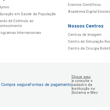
Eventos Científicos
lumni
Academia Digital Einstei
ducação em Saúde da População
undo de Estímulo ao
Nossos Centros
onhecimento
rogramas Internacionais
Centros de Imagem
Centro de Simulação Rea
Centro de Cirurgia Robót
Clique aqui
e consulte o
Compra segura
Formas de pagamento
cadastro da
Instituição no
Sistema e-Mec