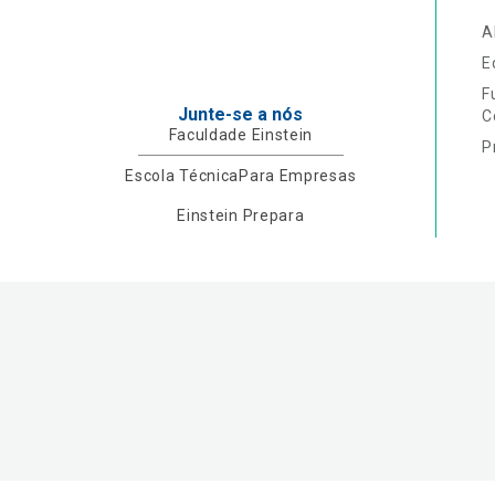
A
E
F
Junte-se a nós
C
Faculdade Einstein
P
Escola Técnica
Para Empresas
Einstein Prepara