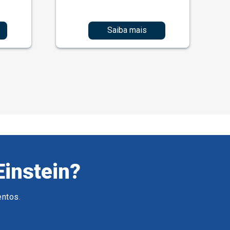
Saiba mais
Einstein?
entos.