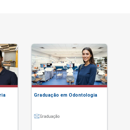
ria
Graduação em Odontologia
Gr
Graduação