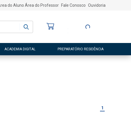
rea do Aluno
Área do Professor
Fale Conosco
Ouvidoria
Bem-vindo
(a)
Entre ou Cadastre-
se
ACADEMIA DIGITAL
PREPARATÓRIO RESIDÊNCIA
1