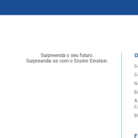
O
Surpreenda o seu futuro.
Surpreenda-se com o Ensino Einstein.
S
S
N
B
A
E
B
F