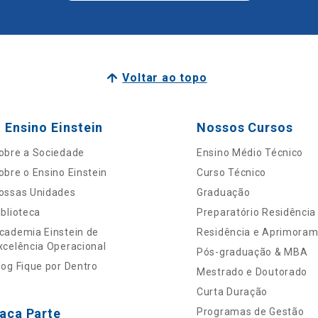
Voltar ao topo
 Ensino Einstein
Nossos Cursos
obre a Sociedade
Ensino Médio Técnico
obre o Ensino Einstein
Curso Técnico
ossas Unidades
Graduação
iblioteca
Preparatório Residência
cademia Einstein de
Residência e Aprimora
xcelência Operacional
Pós-graduação & MBA
log Fique por Dentro
Mestrado e Doutorado
Curta Duração
aça Parte
Programas de Gestão