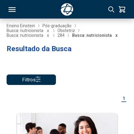
Ensino Einstein
Pós-graduação
Busca: nutricionista
x
Obstetriz
Busca: nutricionista
x
284
Busca: nutricionista
x
RSO
Resultado da Busca
TIVAS
S
IN
Filtros
ONAL
1
 MBA
NTRO