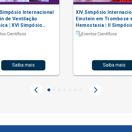
 Simpósio Internacional
XIV Simpósio Internacio
in de Ventilação
Einstein em Trombose 
ca | XVI Simpósio
Hemostasia | II Simpósi
acional Einstein de
Hematologia Laboratori
tos Científicos
Eventos Científicos
erapia em Terapia
iva
Saiba mais
Saiba mais