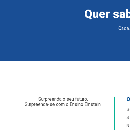
Quer sab
Cadas
O
Surpreenda o seu futuro.
Surpreenda-se com o Ensino Einstein.
S
S
N