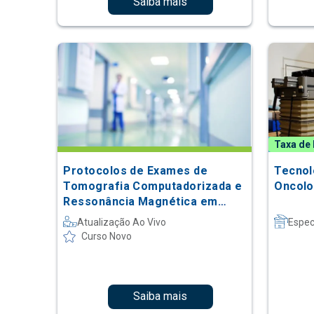
Saiba mais
Taxa de 
Protocolos de Exames de
Tecnol
Tomografia Computadorizada e
Oncolo
Ressonância Magnética em
Pediatria
Atualização Ao Vivo
Espec
Curso Novo
Saiba mais