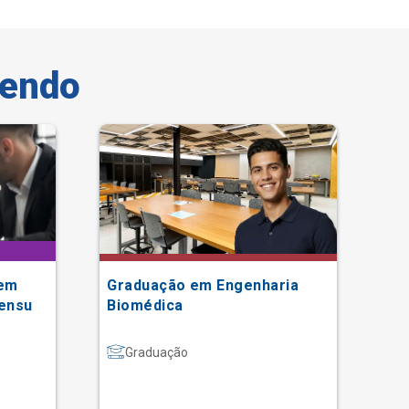
vendo
 em
Graduação em Engenharia
Es
sensu
Biomédica
Mo
(F
Graduação