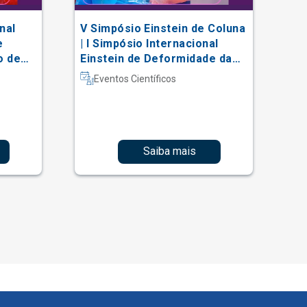
nal
V Simpósio Einstein de Coluna
AC
e
| I Simpósio Internacional
Vi
o de
Einstein de Deformidade da
al
Coluna e Técnicas Complexas
Eventos Científicos
Saiba mais