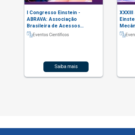
I Congresso Einstein -
XXXIII
 do
ABRAVA: Associação
Einste
Brasileira de Acessos
Mecâni
Vasculares
Intern
Eventos Científicos
Even
Fisiot
Intens
Saiba mais