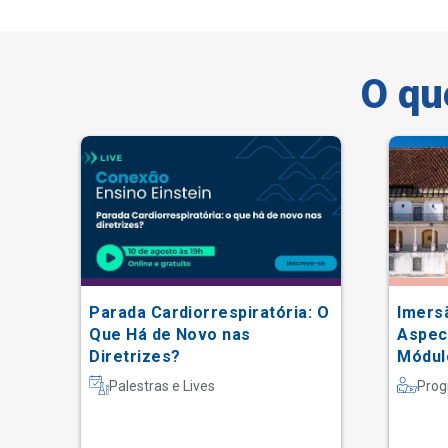
O qu
o
Parada Cardiorrespiratória: O
Imers
Que Há de Novo nas
Aspec
Diretrizes?
Módul
Portu
Palestras e Lives
Prog