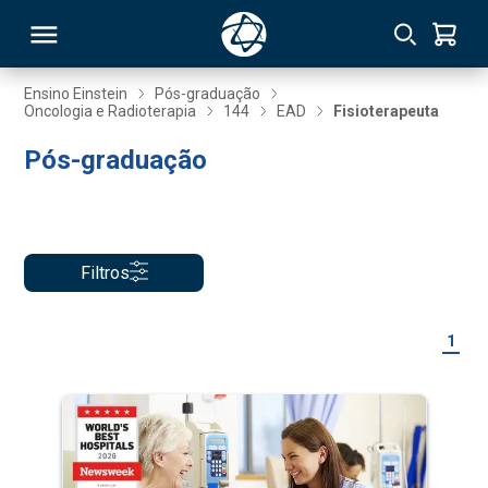
Ensino Einstein
Pós-graduação
Oncologia e Radioterapia
144
EAD
Fisioterapeuta
RSO
Pós-graduação
TIVAS
S
IN
Filtros
ONAL
1
 MBA
NTRO