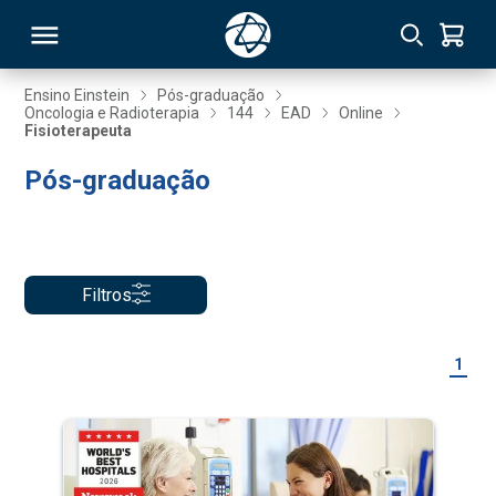
Ensino Einstein
Pós-graduação
Oncologia e Radioterapia
144
EAD
Online
Fisioterapeuta
RSO
Pós-graduação
TIVAS
S
IN
Filtros
ONAL
1
 MBA
NTRO