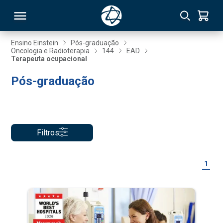
Ensino Einstein
Pós-graduação
Oncologia e Radioterapia
144
EAD
Terapeuta ocupacional
RSO
Pós-graduação
TIVAS
S
IN
Filtros
ONAL
1
 MBA
NTRO