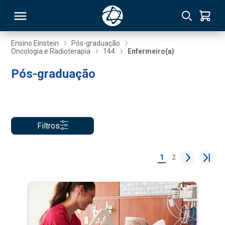
Ensino Einstein
Pós-graduação
Oncologia e Radioterapia
144
Enfermeiro(a)
RSO
Pós-graduação
TIVAS
S
IN
Filtros
ONAL
1
2
 MBA
NTRO