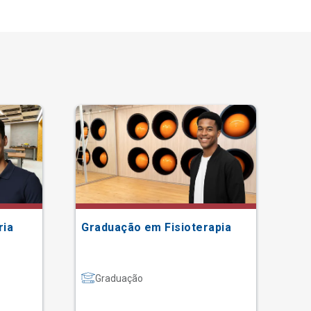
ria
Graduação em Fisioterapia
Gr
Graduação