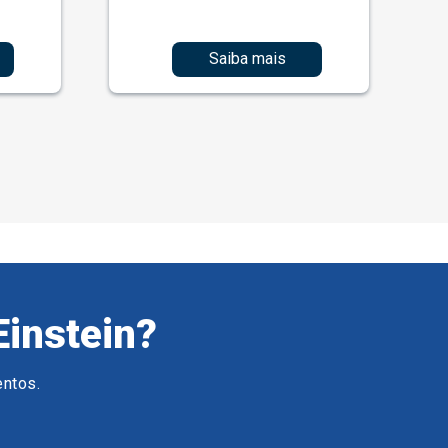
Saiba mais
Einstein?
entos.