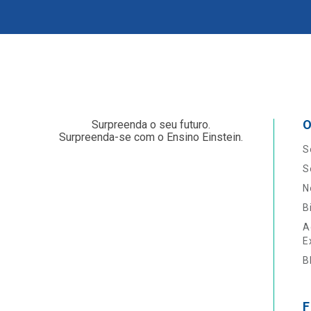
O
Surpreenda o seu futuro.
Surpreenda-se com o Ensino Einstein.
S
S
N
B
A
E
B
F