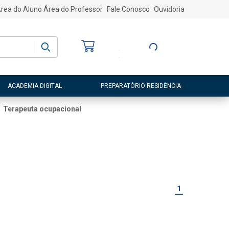
rea do Aluno
Área do Professor
Fale Conosco
Ouvidoria
Bem-vindo
(a)
Entre ou Cadastre-
se
ACADEMIA DIGITAL
PREPARATÓRIO RESIDÊNCIA
Terapeuta ocupacional
1