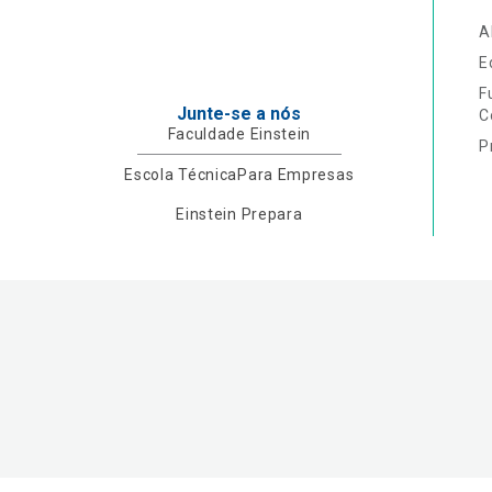
A
E
F
Junte-se a nós
C
Faculdade Einstein
P
Escola Técnica
Para Empresas
Einstein Prepara