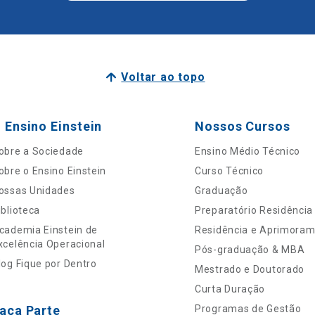
Voltar ao topo
 Ensino Einstein
Nossos Cursos
obre a Sociedade
Ensino Médio Técnico
obre o Ensino Einstein
Curso Técnico
ossas Unidades
Graduação
iblioteca
Preparatório Residência
cademia Einstein de
Residência e Aprimora
xcelência Operacional
Pós-graduação & MBA
log Fique por Dentro
Mestrado e Doutorado
Curta Duração
aça Parte
Programas de Gestão