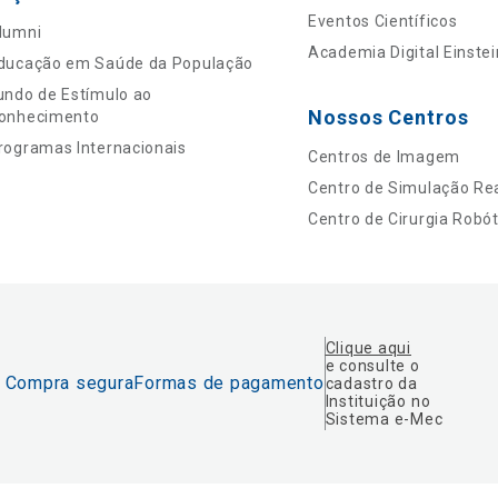
Eventos Científicos
lumni
Academia Digital Einstei
ducação em Saúde da População
undo de Estímulo ao
Nossos Centros
onhecimento
rogramas Internacionais
Centros de Imagem
Centro de Simulação Rea
Centro de Cirurgia Robót
Clique aqui
e consulte o
Compra segura
Formas de pagamento
cadastro da
Instituição no
Sistema e-Mec