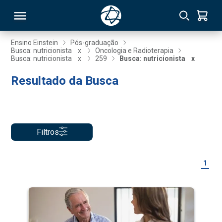
Ensino Einstein
Pós-graduação
Busca: nutricionista
x
Oncologia e Radioterapia
Busca: nutricionista
x
259
Busca: nutricionista
x
RSO
Resultado da Busca
TIVAS
S
IN
Filtros
ONAL
1
 MBA
NTRO