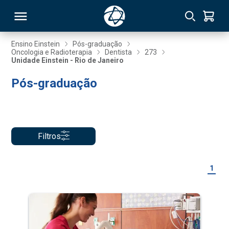
Ensino Einstein
Pós-graduação
Oncologia e Radioterapia
Dentista
273
Unidade Einstein - Rio de Janeiro
RSO
Pós-graduação
TIVAS
S
IN
Filtros
ONAL
1
 MBA
NTRO