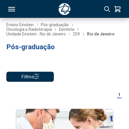
Ensino Einstein
Pós-graduação
Oncologia e Radioterapia
Dentista
Unidade Einstein - Rio de Janeiro
259
Rio de Janeiro
RSO
Pós-graduação
TIVAS
S
IN
Filtros
ONAL
1
 MBA
NTRO