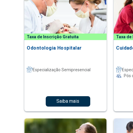
Taxa de Inscrição Gratuita
Taxa de 
Odontologia Hospitalar
Cuidad
Especialização Semipresencial
Espec
Pós 
Saiba mais