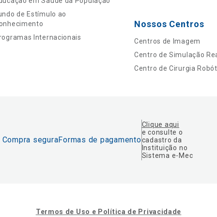
ducação em Saúde da População
undo de Estímulo ao
Nossos Centros
onhecimento
rogramas Internacionais
Centros de Imagem
Centro de Simulação Rea
Centro de Cirurgia Robót
Clique aqui
e consulte o
Compra segura
Formas de pagamento
cadastro da
Instituição no
Sistema e-Mec
Termos de Uso e Política de Privacidade