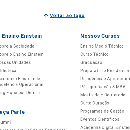
Voltar ao topo
 Ensino Einstein
Nossos Cursos
obre a Sociedade
Ensino Médio Técnico
obre o Ensino Einstein
Curso Técnico
ossas Unidades
Graduação
iblioteca
Preparatório Residência
cademia Einstein de
Residência e Aprimora
xcelência Operacional
Pós-graduação & MBA
log Fique por Dentro
Mestrado e Doutorado
Curta Duração
aça Parte
Programas de Gestão
Eventos Científicos
lumni
Academia Digital Einstei