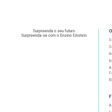
O
Surpreenda o seu futuro.
Surpreenda-se com o Ensino Einstein.
S
S
N
B
A
E
B
F
A