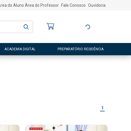
rea do Aluno
Área do Professor
Fale Conosco
Ouvidoria
Bem-vindo
(a)
Entre ou Cadastre-
se
ACADEMIA DIGITAL
PREPARATÓRIO RESIDÊNCIA
1