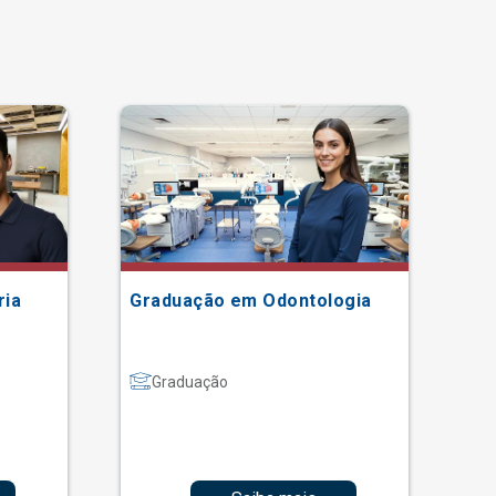
ria
Graduação em Odontologia
Gr
Graduação