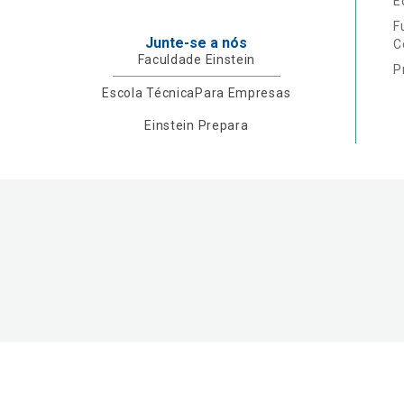
E
F
Junte-se a nós
C
Faculdade Einstein
P
Escola Técnica
Para Empresas
Einstein Prepara