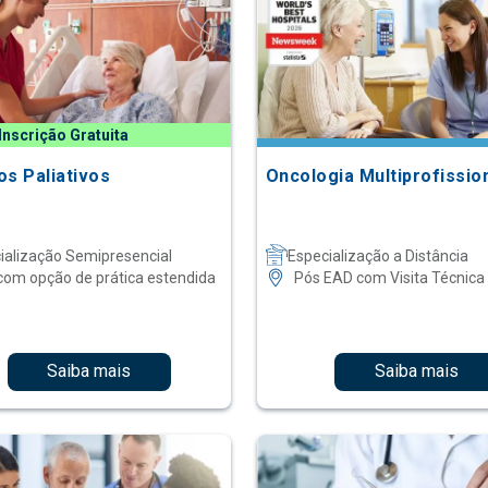
Inscrição Gratuita
os Paliativos
Oncologia Multiprofissio
ialização Semipresencial
Especialização a Distância
com opção de prática estendida
Pós EAD com Visita Técnica
Saiba mais
Saiba mais