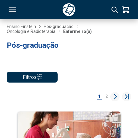
Ensino Einstein
Pós-graduação
Oncologia e Radioterapia
Enfermeiro(a)
RSO
Pós-graduação
TIVAS
S
IN
Filtros
ONAL
1
2
 MBA
NTRO