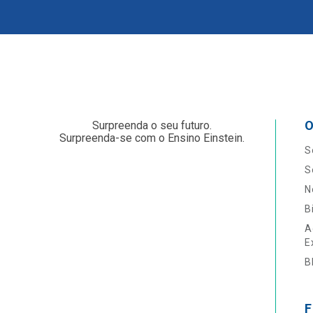
O
Surpreenda o seu futuro.
Surpreenda-se com o Ensino Einstein.
S
S
N
B
A
E
B
F