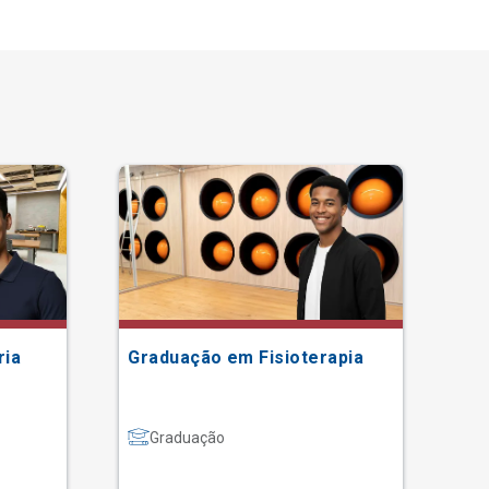
ria
Graduação em Fisioterapia
Gr
Graduação