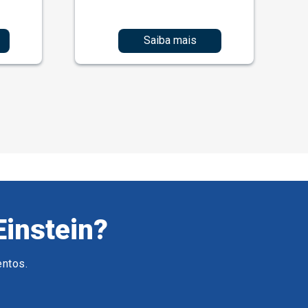
Saiba mais
Einstein?
entos.