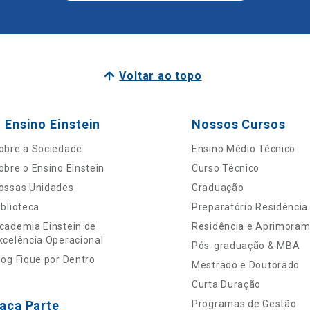
Voltar ao topo
 Ensino Einstein
Nossos Cursos
obre a Sociedade
Ensino Médio Técnico
obre o Ensino Einstein
Curso Técnico
ossas Unidades
Graduação
iblioteca
Preparatório Residência
cademia Einstein de
Residência e Aprimora
xcelência Operacional
Pós-graduação & MBA
log Fique por Dentro
Mestrado e Doutorado
Curta Duração
aça Parte
Programas de Gestão