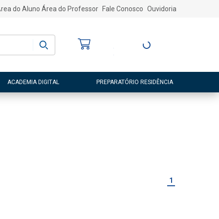
rea do Aluno
Área do Professor
Fale Conosco
Ouvidoria
Bem-vindo
(a)
Entre ou Cadastre-
se
ACADEMIA DIGITAL
PREPARATÓRIO RESIDÊNCIA
1