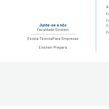
A
E
F
Junte-se a nós
C
Faculdade Einstein
P
Escola Técnica
Para Empresas
Einstein Prepara