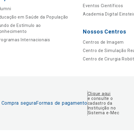
Eventos Científicos
lumni
Academia Digital Einstei
ducação em Saúde da População
undo de Estímulo ao
Nossos Centros
onhecimento
rogramas Internacionais
Centros de Imagem
Centro de Simulação Rea
Centro de Cirurgia Robót
Clique aqui
e consulte o
Compra segura
Formas de pagamento
cadastro da
Instituição no
Sistema e-Mec