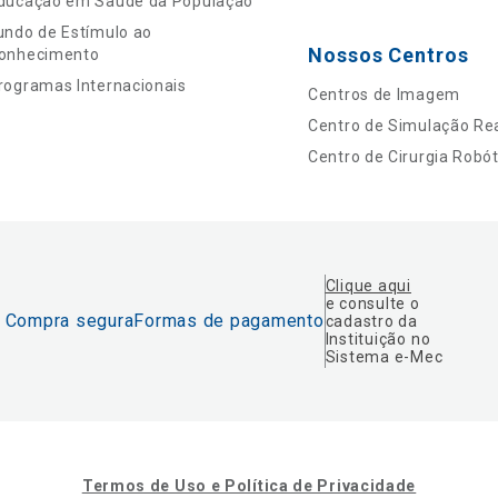
ducação em Saúde da População
undo de Estímulo ao
Nossos Centros
onhecimento
rogramas Internacionais
Centros de Imagem
Centro de Simulação Rea
Centro de Cirurgia Robót
Clique aqui
e consulte o
Compra segura
Formas de pagamento
cadastro da
Instituição no
Sistema e-Mec
Termos de Uso e Política de Privacidade