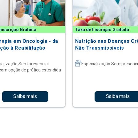
Inscrição Gratuita
Taxa de Inscrição Gratuita
erapia em Oncologia - da
Nutrição nas Doenças Cr
ação à Reabilitação
Não Transmissíveis
ialização Semipresencial
Especialização Semipresenci
com opção de prática estendida
Saiba mais
Saiba mais