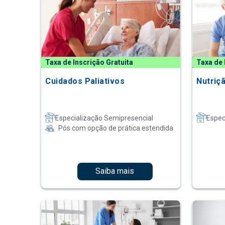
Taxa de Inscrição Gratuita
Taxa de 
Cuidados Paliativos
Nutriç
Especialização Semipresencial
Espec
Pós com opção de prática estendida
Saiba mais