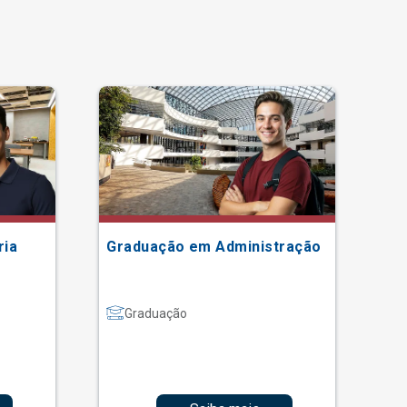
ria
Graduação em Administração
Gr
Graduação