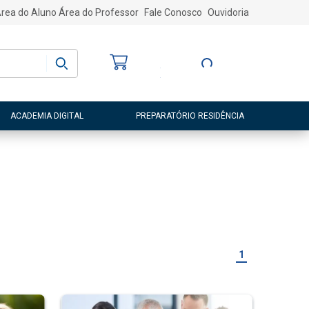
rea do Aluno
Área do Professor
Fale Conosco
Ouvidoria
Bem-vindo
(a)
Entre ou Cadastre-
se
ACADEMIA DIGITAL
PREPARATÓRIO RESIDÊNCIA
1