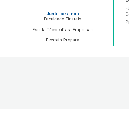
E
F
Junte-se a nós
C
Faculdade Einstein
P
Escola Técnica
Para Empresas
Einstein Prepara