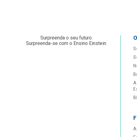
O
Surpreenda o seu futuro.
Surpreenda-se com o Ensino Einstein.
S
S
N
B
A
E
B
F
A