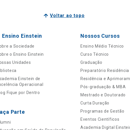
Voltar ao topo
 Ensino Einstein
Nossos Cursos
obre a Sociedade
Ensino Médio Técnico
obre o Ensino Einstein
Curso Técnico
ossas Unidades
Graduação
iblioteca
Preparatório Residência
cademia Einstein de
Residência e Aprimora
xcelência Operacional
Pós-graduação & MBA
log Fique por Dentro
Mestrado e Doutorado
Curta Duração
aça Parte
Programas de Gestão
Eventos Científicos
lumni
Academia Digital Einstei