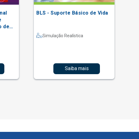
nal
BLS - Suporte Básico de Vida
XV
e
Ei
o de
So
al
Simulação Realística
Saiba mais