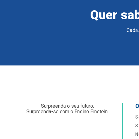
Quer sab
Cadas
O
Surpreenda o seu futuro.
Surpreenda-se com o Ensino Einstein.
S
S
N