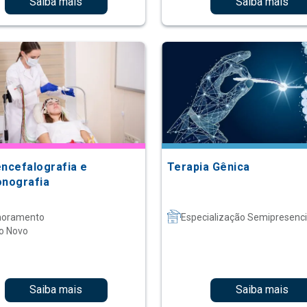
Saiba mais
Saiba mais
encefalografia e
Terapia Gênica
onografia
moramento
Especialização Semipresenci
o Novo
Saiba mais
Saiba mais