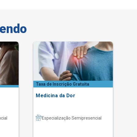
vendo
Taxa de Inscrição Gratuita
Medicina da Dor
En
de
cial
Especialização Semipresencial