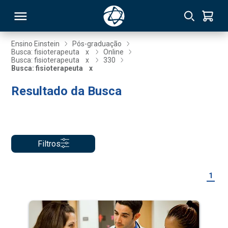
Ensino Einstein
Pós-graduação
Busca: fisioterapeuta
x
Online
Busca: fisioterapeuta
x
330
RSO
Busca: fisioterapeuta
x
Resultado da Busca
TIVAS
S
IN
ONAL
Filtros
1
 MBA
NTRO