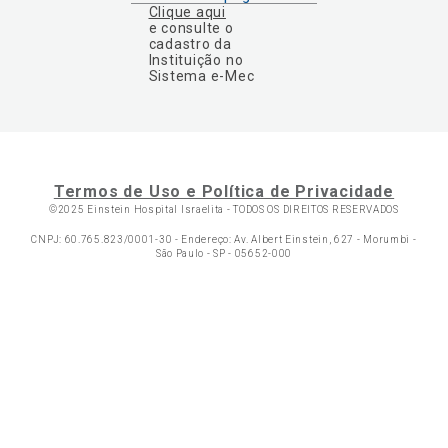
Clique aqui
e consulte o
cadastro da
Instituição no
Sistema e-Mec
Termos de Uso e Política de Privacidade
©2025 Einstein Hospital Israelita -
TODOS OS DIREITOS RESERVADOS
CNPJ: 60.765.823/0001-30 - Endereço: Av. Albert Einstein, 627 - Morumbi -
São Paulo - SP - 05652-000
Ol
C
p