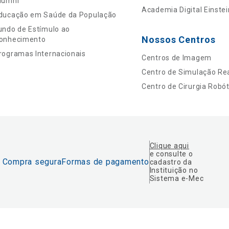
lumni
Academia Digital Einstei
ducação em Saúde da População
undo de Estímulo ao
Nossos Centros
onhecimento
rogramas Internacionais
Centros de Imagem
Centro de Simulação Rea
Centro de Cirurgia Robót
Clique aqui
e consulte o
Compra segura
Formas de pagamento
cadastro da
Instituição no
Sistema e-Mec