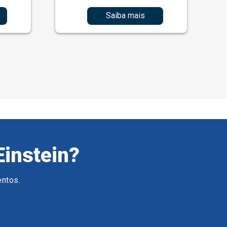
Saiba mais
Einstein?
entos.