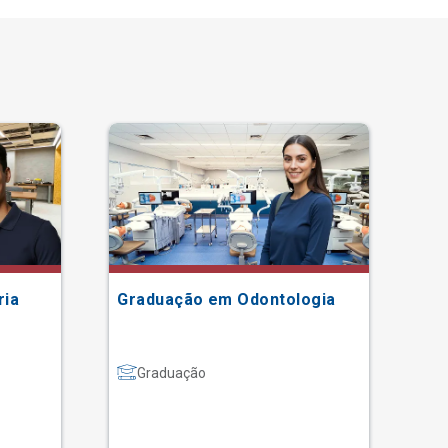
ria
Graduação em Odontologia
Gr
Graduação