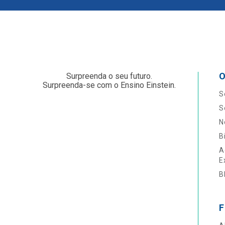
O
Surpreenda o seu futuro.
Surpreenda-se com o Ensino Einstein.
S
S
N
B
A
E
B
F