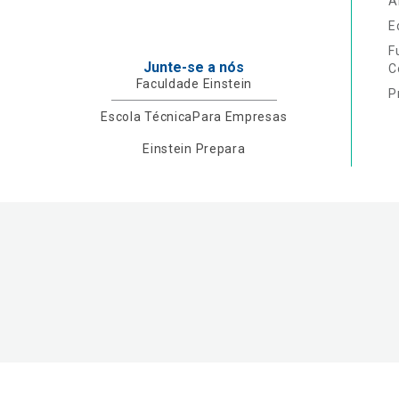
A
E
F
Junte-se a nós
C
Faculdade Einstein
P
Escola Técnica
Para Empresas
Einstein Prepara