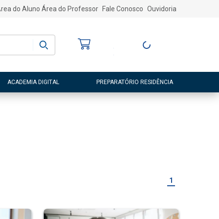
rea do Aluno
Área do Professor
Fale Conosco
Ouvidoria
Bem-vindo
(a)
Entre ou Cadastre-
se
ACADEMIA DIGITAL
PREPARATÓRIO RESIDÊNCIA
1