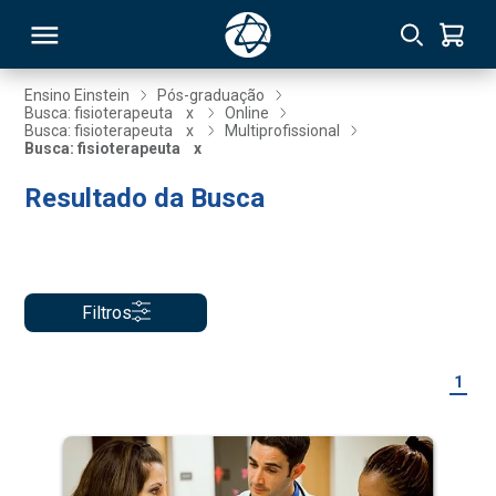
Ensino Einstein
Pós-graduação
Busca: fisioterapeuta
x
Online
Busca: fisioterapeuta
x
Multiprofissional
RSO
Busca: fisioterapeuta
x
Resultado da Busca
TIVAS
S
IN
ONAL
Filtros
1
 MBA
NTRO