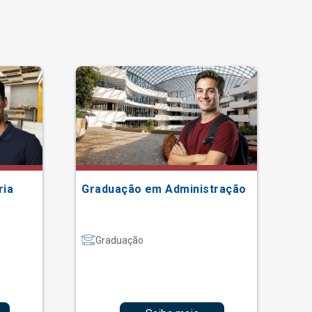
ria
Graduação em Administração
Gr
Graduação