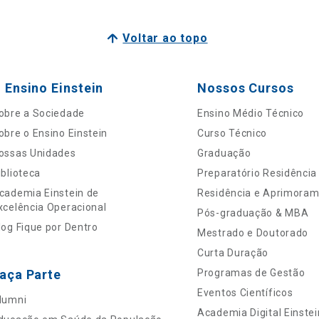
Voltar ao topo
 Ensino Einstein
Nossos Cursos
obre a Sociedade
Ensino Médio Técnico
obre o Ensino Einstein
Curso Técnico
ossas Unidades
Graduação
iblioteca
Preparatório Residência
cademia Einstein de
Residência e Aprimora
xcelência Operacional
Pós-graduação & MBA
log Fique por Dentro
Mestrado e Doutorado
Curta Duração
aça Parte
Programas de Gestão
Eventos Científicos
lumni
Academia Digital Einstei