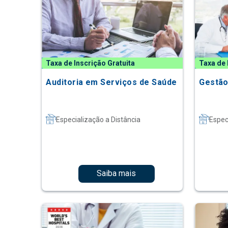
Taxa de Inscrição Gratuita
Taxa de 
Auditoria em Serviços de Saúde
Gestão
Especialização a Distância
Espec
Saiba mais