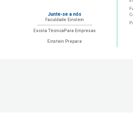
E
F
Junte-se a nós
C
Faculdade Einstein
P
Escola Técnica
Para Empresas
Einstein Prepara