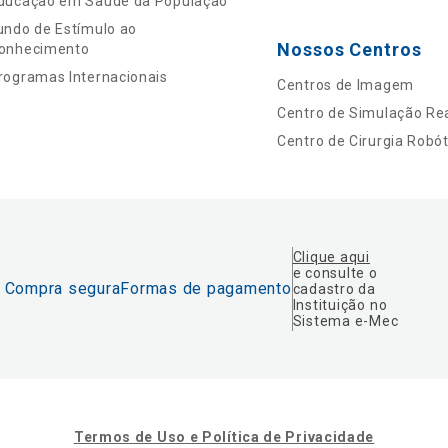
ducação em Saúde da População
undo de Estímulo ao
Nossos Centros
onhecimento
rogramas Internacionais
Centros de Imagem
Centro de Simulação Rea
Centro de Cirurgia Robót
Clique aqui
e consulte o
Compra segura
Formas de pagamento
cadastro da
Instituição no
Sistema e-Mec
Termos de Uso e Política de Privacidade