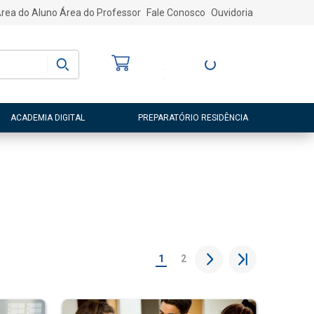
rea do Aluno
Área do Professor
Fale Conosco
Ouvidoria
Bem-vindo
(a)
Entre ou Cadastre-
se
ACADEMIA DIGITAL
PREPARATÓRIO RESIDÊNCIA
1
2