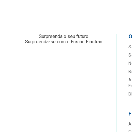
O
Surpreenda o seu futuro.
Surpreenda-se com o Ensino Einstein.
S
S
N
B
A
E
B
F
A