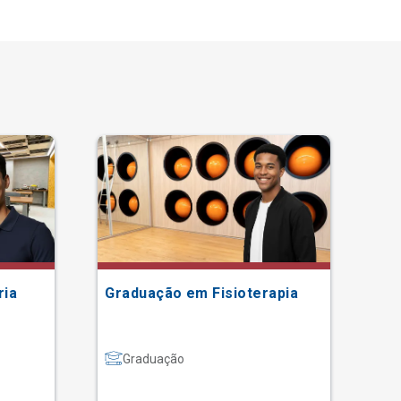
ria
Graduação em Fisioterapia
Gr
Graduação