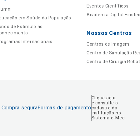
Eventos Científicos
lumni
Academia Digital Einstei
ducação em Saúde da População
undo de Estímulo ao
Nossos Centros
onhecimento
rogramas Internacionais
Centros de Imagem
Centro de Simulação Rea
Centro de Cirurgia Robót
Clique aqui
e consulte o
Compra segura
Formas de pagamento
cadastro da
Instituição no
Sistema e-Mec