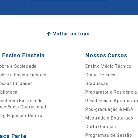
Voltar ao topo
 Ensino Einstein
Nossos Cursos
obre a Sociedade
Ensino Médio Técnico
obre o Ensino Einstein
Curso Técnico
ossas Unidades
Graduação
iblioteca
Preparatório Residência
cademia Einstein de
Residência e Aprimora
xcelência Operacional
Pós-graduação & MBA
log Fique por Dentro
Mestrado e Doutorado
Curta Duração
aça Parte
Programas de Gestão