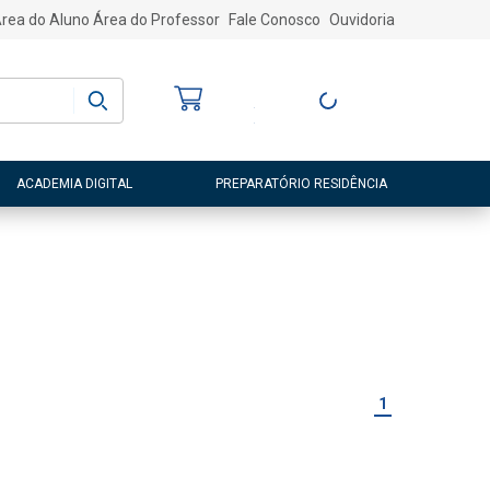
rea do Aluno
Área do Professor
Fale Conosco
Ouvidoria
Bem-vindo
(a)
Entre ou Cadastre-
se
ACADEMIA DIGITAL
PREPARATÓRIO RESIDÊNCIA
1