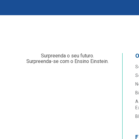
O
Surpreenda o seu futuro.
Surpreenda-se com o Ensino Einstein.
S
S
N
B
A
E
B
F