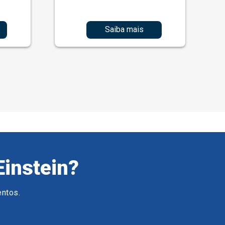
Saiba mais
Einstein?
entos.