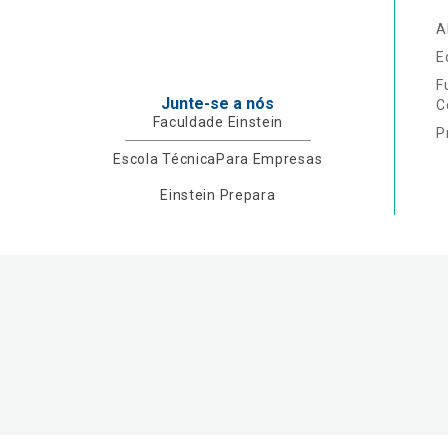
A
E
F
Junte-se a nós
C
Faculdade Einstein
P
Escola Técnica
Para Empresas
Einstein Prepara