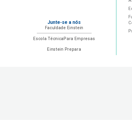
A
E
F
Junte-se a nós
C
Faculdade Einstein
P
Escola Técnica
Para Empresas
Einstein Prepara