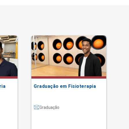
ria
Graduação em Fisioterapia
Gr
Graduação