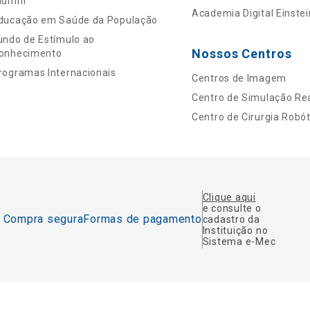
lumni
Academia Digital Einstei
ducação em Saúde da População
undo de Estímulo ao
Nossos Centros
onhecimento
rogramas Internacionais
Centros de Imagem
Centro de Simulação Rea
Centro de Cirurgia Robót
Clique aqui
e consulte o
Compra segura
Formas de pagamento
cadastro da
Instituição no
Sistema e-Mec