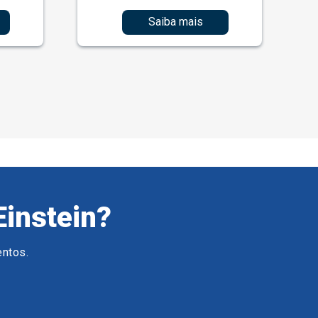
Saiba mais
Einstein?
entos.