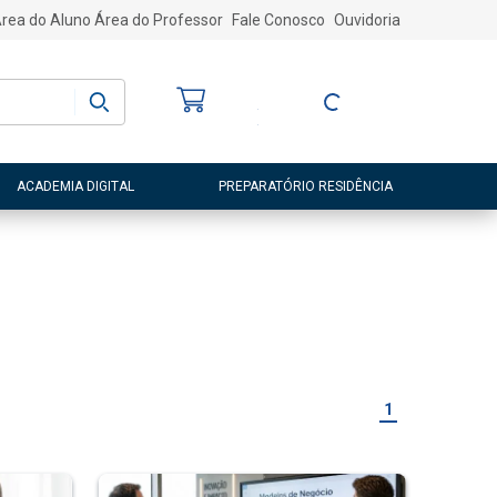
rea do Aluno
Área do Professor
Fale Conosco
Ouvidoria
Bem-vindo
(a)
Entre ou Cadastre-
se
ACADEMIA DIGITAL
PREPARATÓRIO RESIDÊNCIA
1