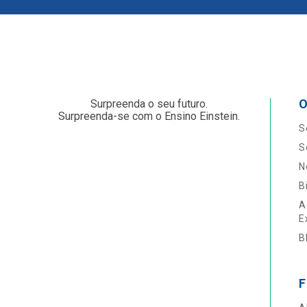
O
Surpreenda o seu futuro.
Surpreenda-se com o Ensino Einstein.
S
S
N
B
A
E
B
F