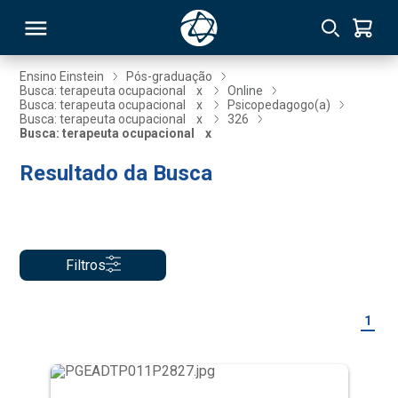
Ensino Einstein
Pós-graduação
Busca: terapeuta ocupacional
x
Online
Busca: terapeuta ocupacional
x
Psicopedagogo(a)
RSO
Busca: terapeuta ocupacional
x
326
Busca: terapeuta ocupacional
x
Resultado da Busca
TIVAS
S
IN
ONAL
Filtros
 MBA
1
NTRO