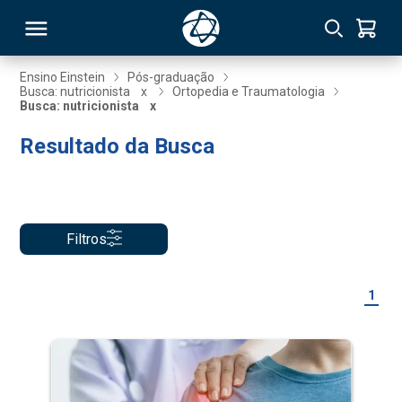
Ensino Einstein
Pós-graduação
Busca: nutricionista
x
Ortopedia e Traumatologia
Busca: nutricionista
x
RSO
Resultado da Busca
TIVAS
S
IN
Filtros
ONAL
1
 MBA
NTRO