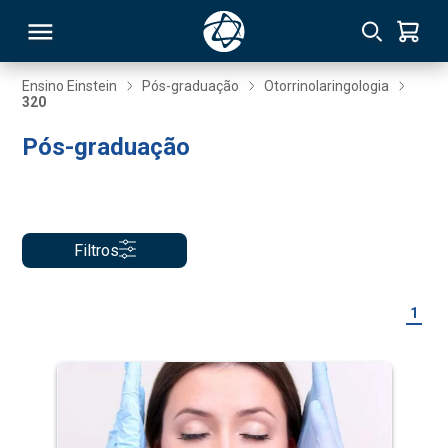
Ensino Einstein
Pós-graduação
Otorrinolaringologia
320
RSO
Pós-graduação
TIVAS
S
IN
Filtros
ONAL
1
 MBA
NTRO