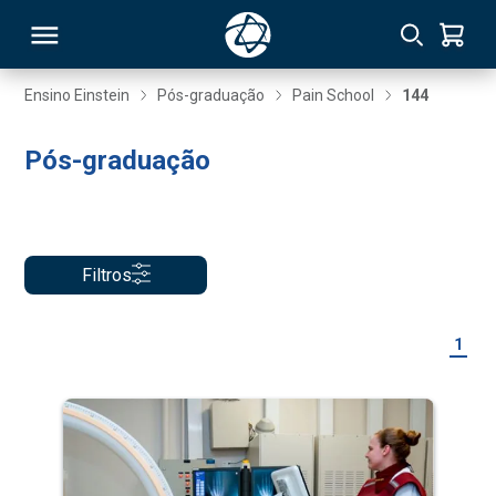
Ensino Einstein
Pós-graduação
Pain School
144
RSO
Pós-graduação
TIVAS
S
IN
Filtros
ONAL
1
 MBA
NTRO