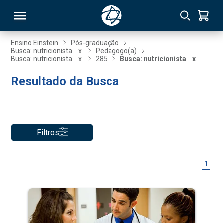
Ensino Einstein
Pós-graduação
Busca: nutricionista
x
Pedagogo(a)
Busca: nutricionista
x
285
Busca: nutricionista
x
RSO
Resultado da Busca
TIVAS
S
IN
Filtros
ONAL
1
 MBA
NTRO