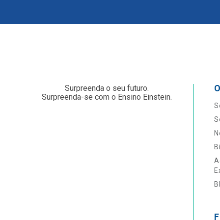
O
Surpreenda o seu futuro.
Surpreenda-se com o Ensino Einstein.
S
S
N
B
A
E
B
F