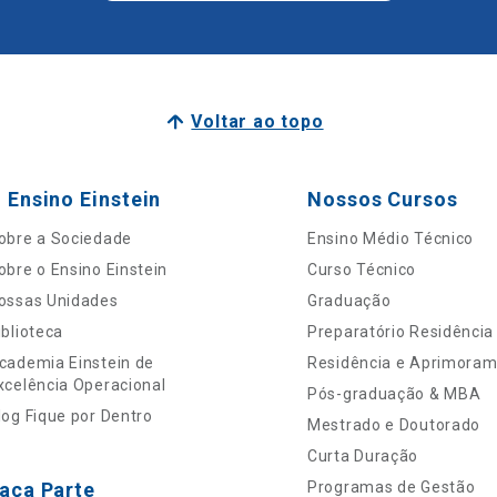
Voltar ao topo
 Ensino Einstein
Nossos Cursos
obre a Sociedade
Ensino Médio Técnico
obre o Ensino Einstein
Curso Técnico
ossas Unidades
Graduação
iblioteca
Preparatório Residência
cademia Einstein de
Residência e Aprimora
xcelência Operacional
Pós-graduação & MBA
log Fique por Dentro
Mestrado e Doutorado
Curta Duração
aça Parte
Programas de Gestão