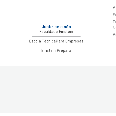
A
E
F
Junte-se a nós
C
Faculdade Einstein
P
Escola Técnica
Para Empresas
Einstein Prepara