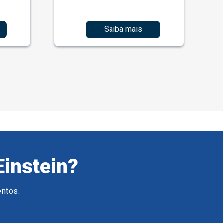
Saiba mais
Einstein?
entos.