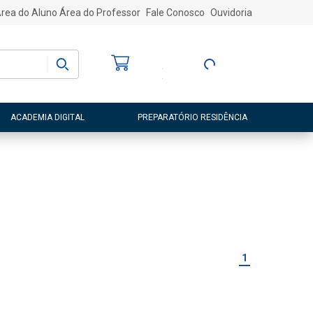
rea do Aluno
Área do Professor
Fale Conosco
Ouvidoria
Bem-vindo
(a)
Entre ou Cadastre-
se
ACADEMIA DIGITAL
PREPARATÓRIO RESIDÊNCIA
1