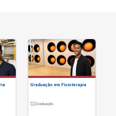
ria
Graduação em Fisioterapia
Gr
Graduação