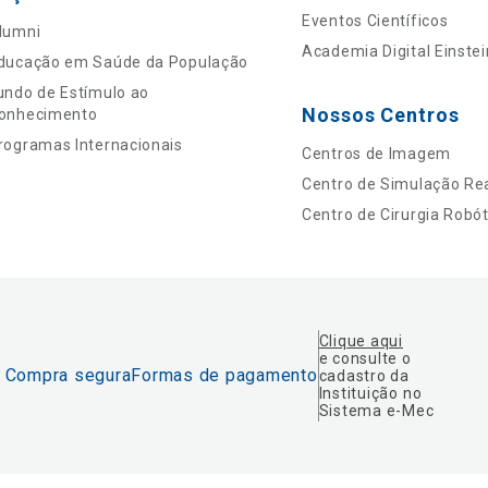
Eventos Científicos
lumni
Academia Digital Einstei
ducação em Saúde da População
undo de Estímulo ao
Nossos Centros
onhecimento
rogramas Internacionais
Centros de Imagem
Centro de Simulação Rea
Centro de Cirurgia Robót
Clique aqui
e consulte o
Compra segura
Formas de pagamento
cadastro da
Instituição no
Sistema e-Mec