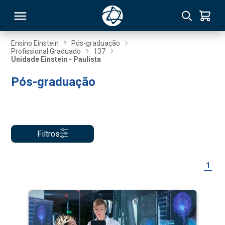
Ensino Einstein
Pós-graduação
Profissional Graduado
137
Unidade Einstein - Paulista
RSO
Pós-graduação
TIVAS
S
IN
Filtros
ONAL
1
 MBA
NTRO