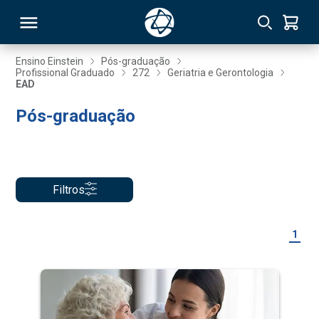
Ensino Einstein
Pós-graduação
Profissional Graduado
272
Geriatria e Gerontologia
EAD
RSO
Pós-graduação
TIVAS
S
IN
Filtros
ONAL
1
 MBA
NTRO