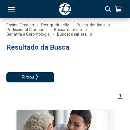
Ensino Einstein
Pós-graduação
Busca: dentista
x
Profissional Graduado
Busca: dentista
x
Geriatria e Gerontologia
Busca: dentista
x
RSO
Resultado da Busca
TIVAS
S
IN
Filtros
ONAL
1
 MBA
NTRO