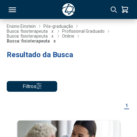
Ensino Einstein
Pós-graduação
Busca: fisioterapeuta
x
Profissional Graduado
Busca: fisioterapeuta
x
Online
RSO
Busca: fisioterapeuta
x
Resultado da Busca
TIVAS
S
IN
ONAL
Filtros
1
 MBA
NTRO