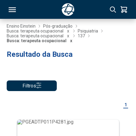
Ensino Einstein
Pós-graduação
Busca: terapeuta ocupacional
x
Psiquiatria
Busca: terapeuta ocupacional
x
137
RSO
Busca: terapeuta ocupacional
x
Resultado da Busca
TIVAS
S
IN
ONAL
Filtros
1
 MBA
NTRO