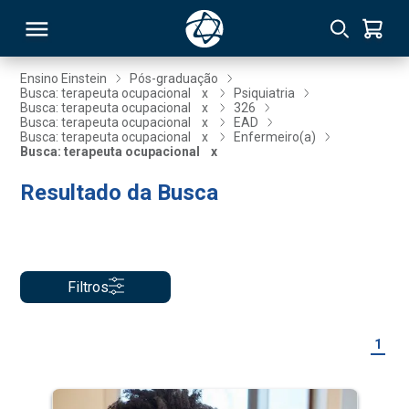
Ensino Einstein
Pós-graduação
Busca: terapeuta ocupacional
x
Psiquiatria
Busca: terapeuta ocupacional
x
326
RSO
Busca: terapeuta ocupacional
x
EAD
Busca: terapeuta ocupacional
x
Enfermeiro(a)
Busca: terapeuta ocupacional
x
TIVAS
Resultado da Busca
S
IN
ONAL
Filtros
 MBA
1
NTRO