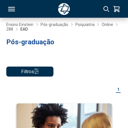
Ensino Einstein
Pós-graduação
Psiquiatria
Online
288
EAD
RSO
Pós-graduação
TIVAS
S
IN
Filtros
ONAL
1
 MBA
NTRO