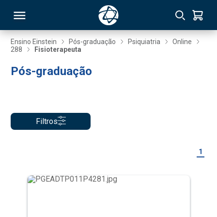
Ensino Einstein
Pós-graduação
Psiquiatria
Online
288
Fisioterapeuta
RSO
Pós-graduação
TIVAS
S
IN
Filtros
ONAL
1
 MBA
NTRO