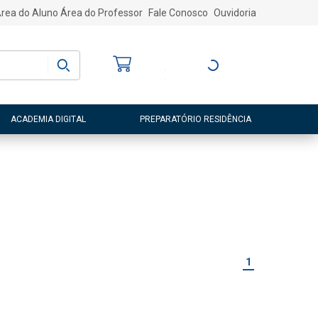
rea do Aluno
Área do Professor
Fale Conosco
Ouvidoria
Bem-vindo
(a)
Entre ou Cadastre-
se
ACADEMIA DIGITAL
PREPARATÓRIO RESIDÊNCIA
1