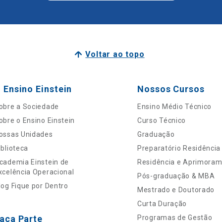
Voltar ao topo
 Ensino Einstein
Nossos Cursos
obre a Sociedade
Ensino Médio Técnico
obre o Ensino Einstein
Curso Técnico
ossas Unidades
Graduação
iblioteca
Preparatório Residência
cademia Einstein de
Residência e Aprimora
xcelência Operacional
Pós-graduação & MBA
log Fique por Dentro
Mestrado e Doutorado
Curta Duração
aça Parte
Programas de Gestão