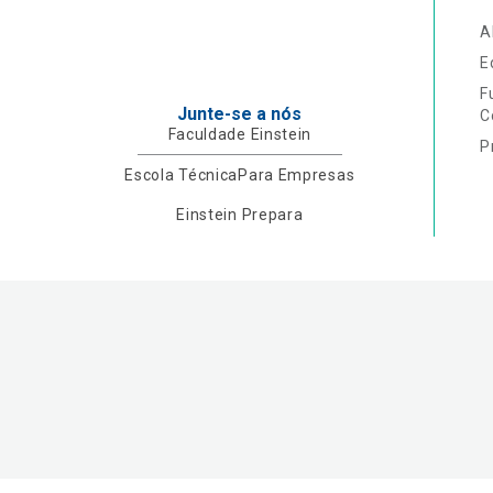
A
E
F
Junte-se a nós
C
Faculdade Einstein
P
Escola Técnica
Para Empresas
Einstein Prepara