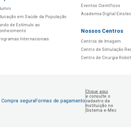
Eventos Científicos
lumni
Academia Digital Einstei
ducação em Saúde da População
undo de Estímulo ao
Nossos Centros
onhecimento
rogramas Internacionais
Centros de Imagem
Centro de Simulação Rea
Centro de Cirurgia Robót
Clique aqui
e consulte o
Compra segura
Formas de pagamento
cadastro da
Instituição no
Sistema e-Mec