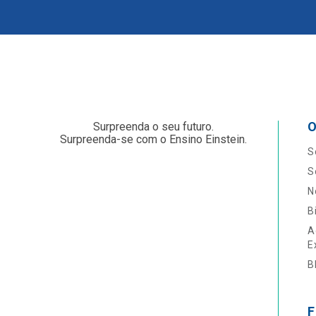
O
Surpreenda o seu futuro.
Surpreenda-se com o Ensino Einstein.
S
S
N
B
A
E
B
F