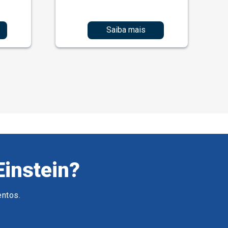
Saiba mais
Einstein?
entos.