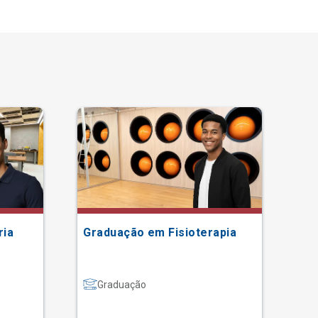
ria
Graduação em Fisioterapia
Gr
Graduação