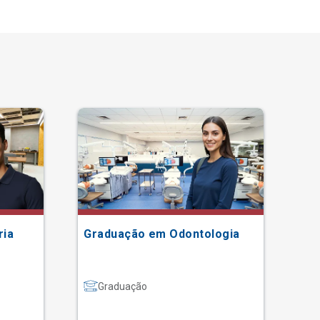
ria
Graduação em Odontologia
Gr
Graduação