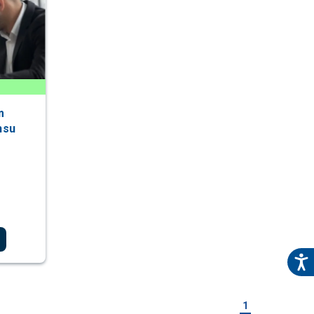
m
nsu
1