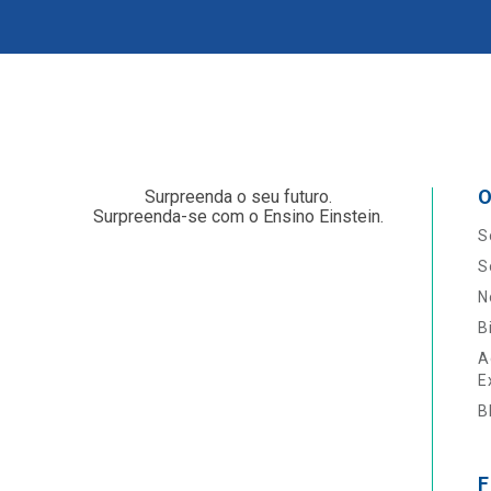
O
Surpreenda o seu futuro.
Surpreenda-se com o Ensino Einstein.
S
S
N
B
A
E
B
F