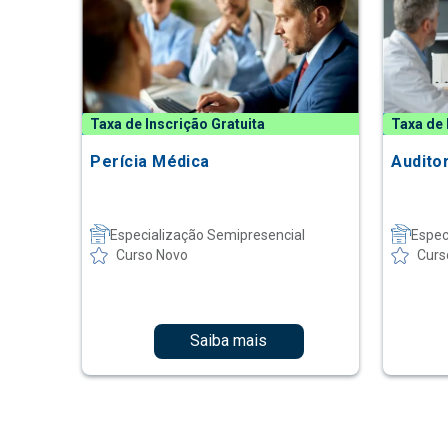
Taxa de Inscrição Gratuita
Taxa de 
Perícia Médica
Audito
Especialização Semipresencial
Espec
Curso Novo
Curs
Saiba mais