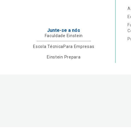
A
E
F
Junte-se a nós
C
Faculdade Einstein
P
Escola Técnica
Para Empresas
Einstein Prepara