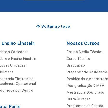
Voltar ao topo
 Ensino Einstein
Nossos Cursos
obre a Sociedade
Ensino Médio Técnico
obre o Ensino Einstein
Curso Técnico
ossas Unidades
Graduação
iblioteca
Preparatório Residência
cademia Einstein de
Residência e Aprimora
xcelência Operacional
Pós-graduação & MBA
log Fique por Dentro
Mestrado e Doutorado
Curta Duração
aça Parte
Programas de Gestão