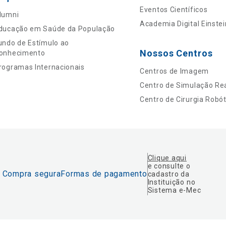
Eventos Científicos
lumni
Academia Digital Einstei
ducação em Saúde da População
undo de Estímulo ao
Nossos Centros
onhecimento
rogramas Internacionais
Centros de Imagem
Centro de Simulação Rea
Centro de Cirurgia Robót
Clique aqui
e consulte o
Compra segura
Formas de pagamento
cadastro da
Instituição no
Sistema e-Mec