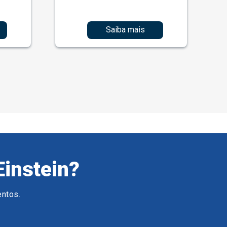
Saiba mais
Einstein?
entos.