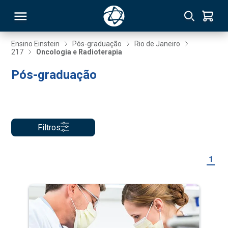
Ensino Einstein
Pós-graduação
Rio de Janeiro
217
Oncologia e Radioterapia
RSO
Pós-graduação
TIVAS
S
IN
Filtros
ONAL
1
 MBA
NTRO