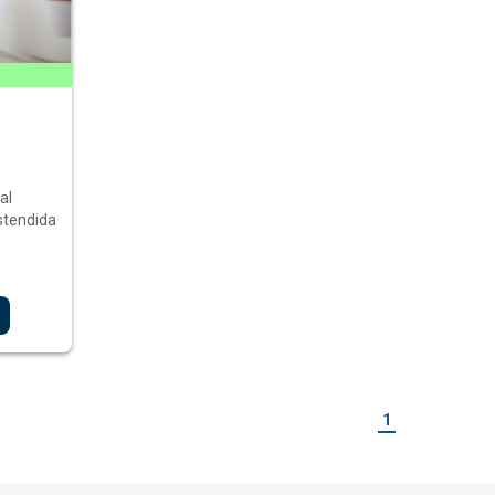
al
stendida
1