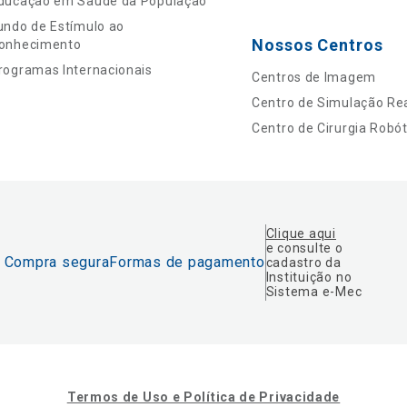
ducação em Saúde da População
undo de Estímulo ao
Nossos Centros
onhecimento
rogramas Internacionais
Centros de Imagem
Centro de Simulação Rea
Centro de Cirurgia Robót
Clique aqui
e consulte o
Compra segura
Formas de pagamento
cadastro da
Instituição no
Sistema e-Mec
Termos de Uso e Política de Privacidade