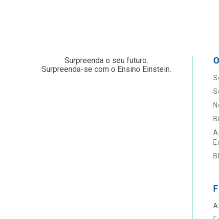
O
Surpreenda o seu futuro.
Surpreenda-se com o Ensino Einstein.
S
S
N
B
A
E
B
F
A