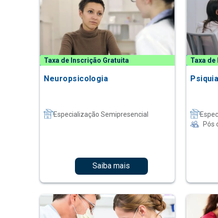
Taxa de Inscrição Gratuita
Taxa de 
Neuropsicologia
Psiquia
Especialização Semipresencial
Espec
Pós 
Saiba mais