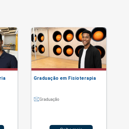
ria
Graduação em Fisioterapia
Gr
Graduação