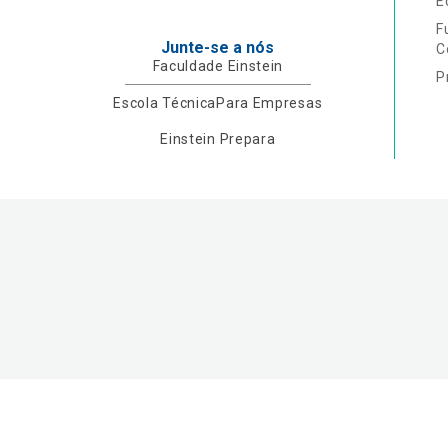
E
F
Junte-se a nós
C
Faculdade Einstein
P
Escola Técnica
Para Empresas
Einstein Prepara