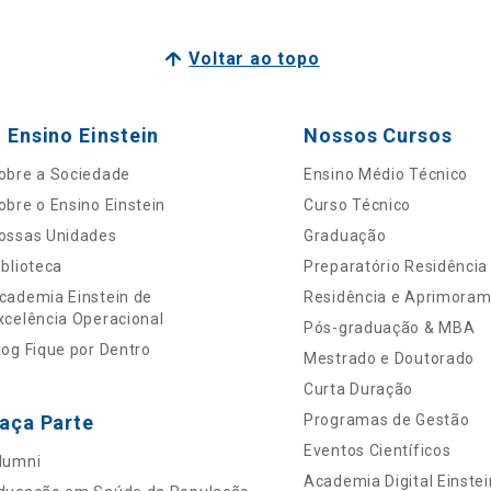
Voltar ao topo
 Ensino Einstein
Nossos Cursos
obre a Sociedade
Ensino Médio Técnico
obre o Ensino Einstein
Curso Técnico
ossas Unidades
Graduação
iblioteca
Preparatório Residência
cademia Einstein de
Residência e Aprimora
xcelência Operacional
Pós-graduação & MBA
log Fique por Dentro
Mestrado e Doutorado
Curta Duração
aça Parte
Programas de Gestão
Eventos Científicos
lumni
Academia Digital Einstei