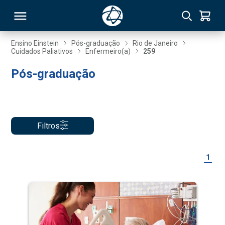
Ensino Einstein
Pós-graduação
Rio de Janeiro
Cuidados Paliativos
Enfermeiro(a)
259
RSO
Pós-graduação
TIVAS
S
IN
Filtros
ONAL
1
 MBA
NTRO