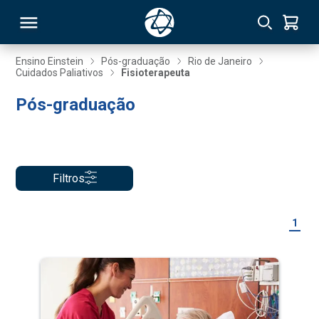
Ensino Einstein
Pós-graduação
Rio de Janeiro
Cuidados Paliativos
Fisioterapeuta
RSO
Pós-graduação
TIVAS
S
IN
Filtros
ONAL
1
 MBA
NTRO