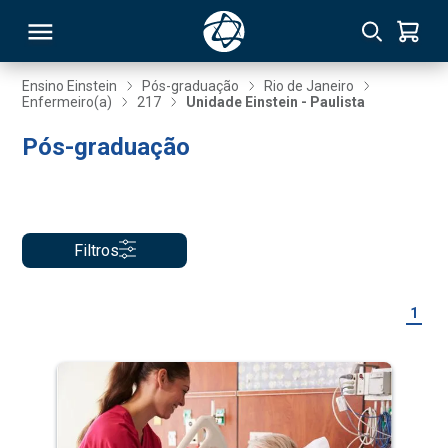
Ensino Einstein
Pós-graduação
Rio de Janeiro
Enfermeiro(a)
217
Unidade Einstein - Paulista
RSO
Pós-graduação
TIVAS
S
IN
Filtros
ONAL
1
 MBA
NTRO