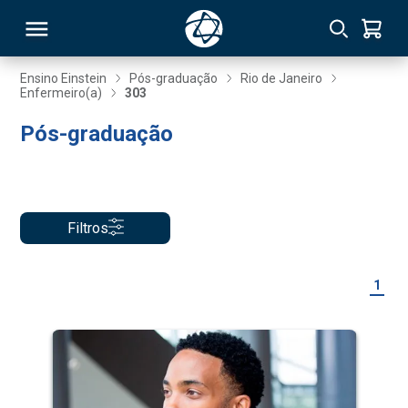
Ensino Einstein
Pós-graduação
Rio de Janeiro
Enfermeiro(a)
303
RSO
Pós-graduação
TIVAS
S
IN
Filtros
ONAL
1
 MBA
NTRO