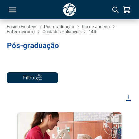
Ensino Einstein
Pós-graduação
Rio de Janeiro
Enfermeiro(a)
Cuidados Paliativos
144
RSO
Pós-graduação
TIVAS
S
IN
Filtros
ONAL
1
 MBA
NTRO