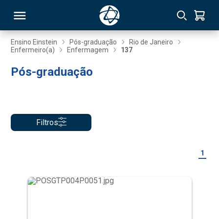
Ensino Einstein
Pós-graduação
Rio de Janeiro
Enfermeiro(a)
Enfermagem
137
RSO
Pós-graduação
TIVAS
S
IN
Filtros
ONAL
1
 MBA
NTRO