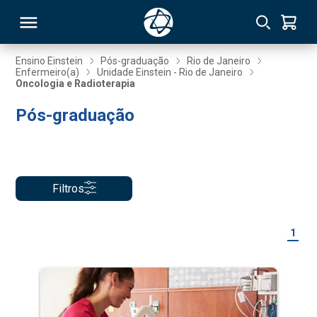
Ensino Einstein
Pós-graduação
Rio de Janeiro
Enfermeiro(a)
Unidade Einstein - Rio de Janeiro
Oncologia e Radioterapia
RSO
Pós-graduação
TIVAS
S
IN
Filtros
ONAL
1
 MBA
NTRO